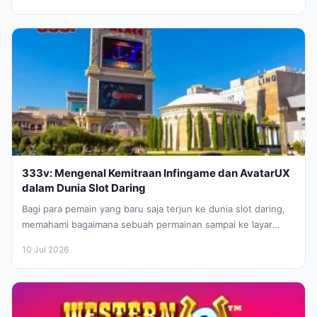
333v: Mengenal Kemitraan Infingame dan AvatarUX
dalam Dunia Slot Daring
Bagi para pemain yang baru saja terjun ke dunia slot daring,
memahami bagaimana sebuah permainan sampai ke layar
ponsel atau...
10 Jul 2026