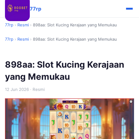
77rp
77rp
›
Resmi
›
898aa: Slot Kucing Kerajaan yang Memukau
77rp
›
Resmi
›
898aa: Slot Kucing Kerajaan yang Memukau
898aa: Slot Kucing Kerajaan
yang Memukau
12 Jun 2026
· Resmi