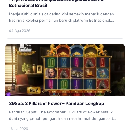
Betnacional Brasil
Menjelajahi dunia slot daring kini semakin menarik dengan
hadirnya koleksi permainan baru di platform Betnacional.
Wazdan baru saja memperkuat kehadirannya...
04 Agu 2026
898aa: 3 Pillars of Power – Panduan Lengkap
Panduan Cepat: The Godfather: 3 Pillars of Power Masuki
dunia yang penuh pengaruh dan rasa hormat dengan slot
The Godfather:...
18 Jul 2026